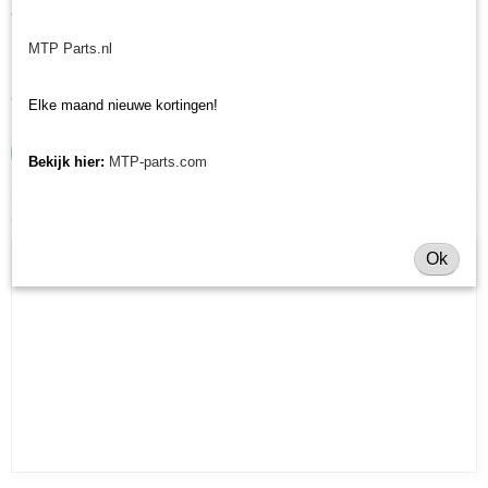
V-snaar Kubota voor uw Kubota B 2410, B 4200, B 5001, B 5100, B 6000,
B 6001, B 6100, B 7000, B 7001, B 7100
MTP Parts.nl
Heeft u nog andere onderdelen nodig voor uw Kubota minitrekker? Bekijk
ons volledige assortiment.
Elke maand nieuwe kortingen!
Bekijk hier:
MTP-parts.com
Ook interessant
Ok