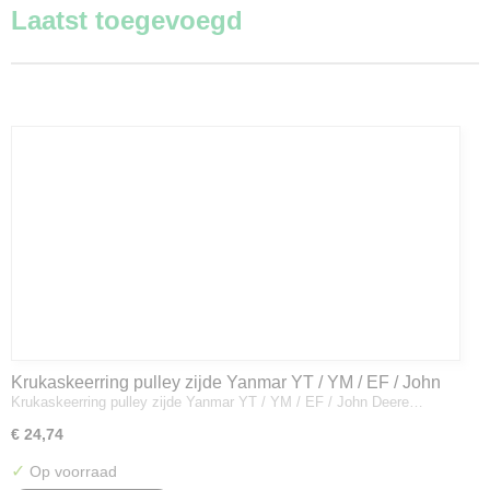
Laatst toegevoegd
Krukaskeerring pulley zijde Yanmar YT / YM / EF / John
Krukaskeerring pulley zijde Yanmar YT / YM / EF / John Deere…
Deere - 119934-01800
€ 24,74
✓
Op voorraad