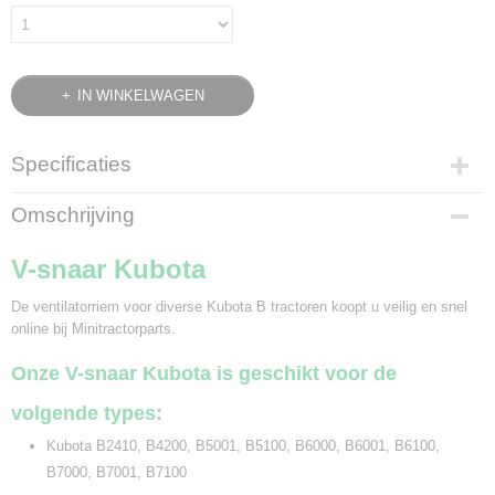
IN WINKELWAGEN
Specificaties
Bruto gewicht
Omschrijving
0,07 Kg
V-snaar Kubota
De ventilatorriem voor diverse Kubota B tractoren koopt u veilig en snel
online bij Minitractorparts.
Onze V-snaar Kubota is geschikt voor de
volgende types:
Kubota B2410, B4200, B5001, B5100, B6000, B6001, B6100,
B7000, B7001, B7100