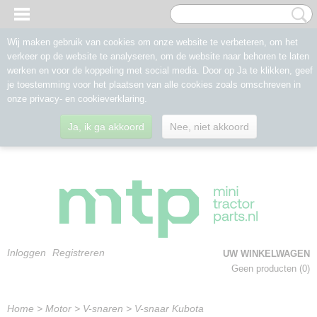
Wij maken gebruik van cookies om onze website te verbeteren, om het
verkeer op de website te analyseren, om de website naar behoren te laten
werken en voor de koppeling met social media. Door op Ja te klikken, geef
je toestemming voor het plaatsen van alle cookies zoals omschreven in
onze privacy- en cookieverklaring.
Ja, ik ga akkoord
Nee, niet akkoord
Inloggen
Registreren
UW WINKELWAGEN
Geen producten
(0)
Home
>
Motor
>
V-snaren
>
V-snaar Kubota