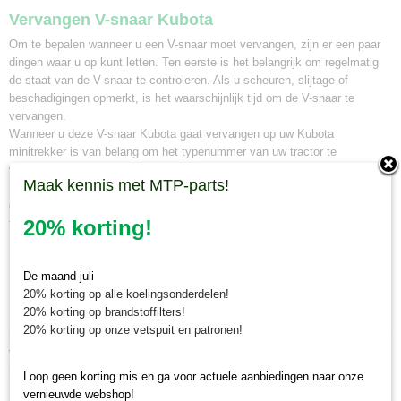
Vervangen V-snaar Kubota
Om te bepalen wanneer u een V-snaar moet vervangen, zijn er een paar
dingen waar u op kunt letten. Ten eerste is het belangrijk om regelmatig
de staat van de V-snaar te controleren. Als u scheuren, slijtage of
beschadigingen opmerkt, is het waarschijnlijk tijd om de V-snaar te
vervangen.
Wanneer u deze V-snaar Kubota gaat vervangen op uw Kubota
minitrekker is van belang om het typenummer van uw tractor te
vergelijken. De V-snaar is geschikt voor meerdere Kubota mini tractoren.
Maak kennis met MTP-parts!
Bij Minitractorparts kunnen wij u ook adviseren welke V-snaar het beste
geschikt is voor uw minitrekker. Neem hiervoor contact op met onze mini
20% korting!
tractor specialisten.
Minitractorparts.nl, uw leverancier voor
De maand juli
minitrekker onderdelen!
20% korting op alle koelingsonderdelen!
20% korting op brandstoffilters!
Minitractorparts heeft een groot assortiment onderdelen op het gebied van
20% korting op onze vetspuit en patronen!
minitractoren, miditractoren, compacttractoren en aanbouwwerktuigen. Wij
verkopen deze onderdelen met als specialisme de Japanse
minitractormerken Yanmar, Iseki, Kubota en Shibaura.
Loop geen korting mis en ga voor actuele aanbiedingen naar onze
vernieuwde webshop!
Minitractorparts.nl heeft een groot assortiment onderdelen, waaronder, de