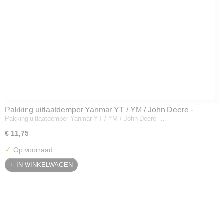
Pakking uitlaatdemper Yanmar YT / YM / John Deere -
Pakking uitlaatdemper Yanmar YT / YM / John Deere -…
128300-13230
€ 11,75
✓
Op voorraad
IN WINKELWAGEN