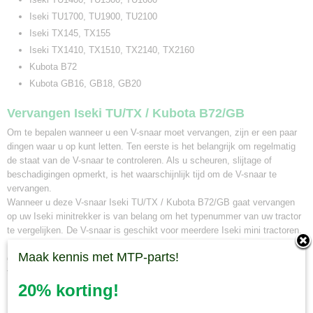
Iseki TU1700, TU1900, TU2100
Iseki TX145, TX155
Iseki TX1410, TX1510, TX2140, TX2160
Kubota B72
Kubota GB16, GB18, GB20
Vervangen Iseki TU/TX / Kubota B72/GB
Om te bepalen wanneer u een V-snaar moet vervangen, zijn er een paar
dingen waar u op kunt letten. Ten eerste is het belangrijk om regelmatig
de staat van de V-snaar te controleren. Als u scheuren, slijtage of
beschadigingen opmerkt, is het waarschijnlijk tijd om de V-snaar te
vervangen.
Wanneer u deze V-snaar Iseki TU/TX / Kubota B72/GB gaat vervangen
op uw Iseki minitrekker is van belang om het typenummer van uw tractor
te vergelijken. De V-snaar is geschikt voor meerdere Iseki mini tractoren.
Bij Minitractorparts kunnen wij u ook adviseren welke V-snaar het beste
Maak kennis met MTP-parts!
geschikt is voor uw minitrekker. Neem hiervoor contact op met onze mini
tractor specialisten.
20% korting!
Minitractorparts.nl, uw leverancier voor