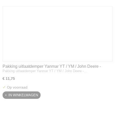
Pakking uitlaatdemper Yanmar YT / YM / John Deere -
Pakking uitlaatdemper Yanmar YT / YM / John Deere -…
128300-13230
€ 11,75
✓
Op voorraad
IN WINKELWAGEN