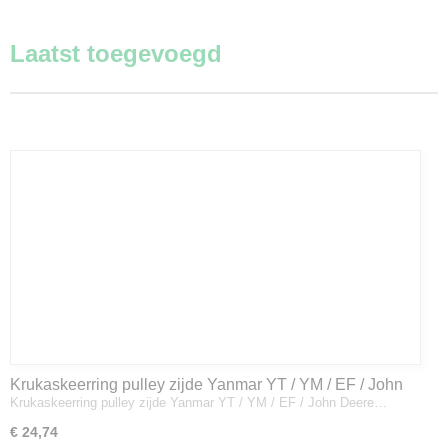
Laatst toegevoegd
Krukaskeerring pulley zijde Yanmar YT / YM / EF / John
Krukaskeerring pulley zijde Yanmar YT / YM / EF / John Deere…
Deere - 119934-01800
€ 24,74