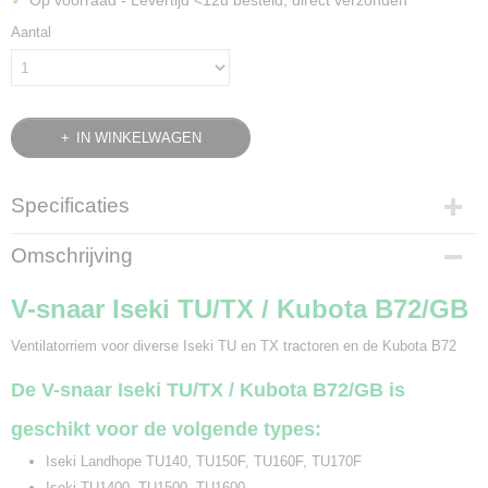
Op voorraad
- Levertijd <12u besteld, direct verzonden
Aantal
IN WINKELWAGEN
Specificaties
Bruto gewicht
Omschrijving
0,19 Kg
V-snaar Iseki TU/TX / Kubota B72/GB
Ventilatorriem voor diverse Iseki TU en TX tractoren en de Kubota B72
De V-snaar Iseki TU/TX / Kubota B72/GB is
geschikt voor de volgende types:
Iseki Landhope TU140, TU150F, TU160F, TU170F
Iseki TU1400, TU1500, TU1600