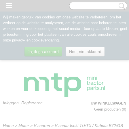
Wij maken gebruik van cookies om onze website te verbeteren, om het
verkeer op de website te analyseren, om de website naar behoren te laten
werken en voor de koppeling met social media. Door op Ja te klikken, geef
je toestemming voor het plaatsen van alle cookies zoals omschreven in
onze privacy- en cookieverklaring.
Ja, ik ga akkoord
Nee, niet akkoord
Inloggen
Registreren
UW WINKELWAGEN
Geen producten
(0)
Home
>
Motor
>
V-snaren
>
V-snaar Iseki TU/TX / Kubota B72/GB