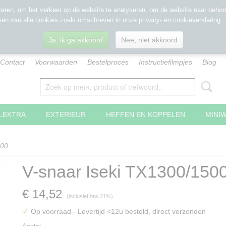
eren, om het verkeer op de website te analyseren, om de website naar behore
sen van alle cookies zoals omschreven in onze privacy- en cookieverklaring.
Ja, ik ga akkoord
Nee, niet akkoord
Contact
Voorwaarden
Bestelproces
Instructiefilmpjes
Blog
LEKTRA
EXTERIEUR
HEFFEN EN KOPPELEN
MINI
500
V-snaar Iseki TX1300/150
€ 14,52
(inclusief btw 21%)
✓
Op voorraad
- Levertijd <12u besteld, direct verzonden