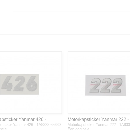
apsticker Yanmar 426 -
Motorkapsticker Yanmar 222 -
sticker Yanmar 426 - 1A8323-65630
Motorkapsticker Yanmar 222 - 1A83
3-65630
1A8333-65610
inele…
Een originele…