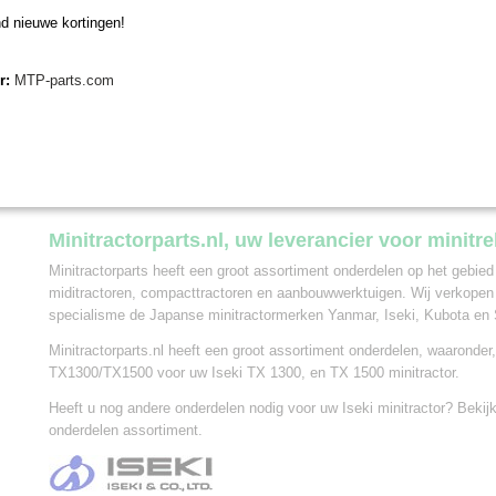
Om te bepalen wanneer u een V-snaar moet vervangen, zijn er een pa
d nieuwe kortingen!
letten. Ten eerste is het belangrijk om regelmatig de staat van de V-sn
scheuren, slijtage of beschadigingen opmerkt, is het waarschijnlijk ti
er:
MTP-parts.com
vervangen.
Wanneer u deze V-snaar Iseki TX1300/TX1500 gaat vervangen op uw I
belang om het typenummer van uw tractor te vergelijken. De V-snaar i
meerdere Iseki mini tractoren. Bij Minitractorparts kunnen wij u ook 
het beste geschikt is voor uw minitrekker. Neem hiervoor contact op m
specialisten.
Minitractorparts.nl, uw leverancier voor minitr
Minitractorparts heeft een groot assortiment onderdelen op het gebied
miditractoren, compacttractoren en aanbouwwerktuigen. Wij verkopen
specialisme de Japanse minitractormerken Yanmar, Iseki, Kubota en 
Minitractorparts.nl heeft een groot assortiment onderdelen, waaronder,
TX1300/TX1500 voor uw Iseki TX 1300, en TX 1500 minitractor.
Heeft u nog andere onderdelen nodig voor uw Iseki minitractor? Beki
onderdelen assortiment.