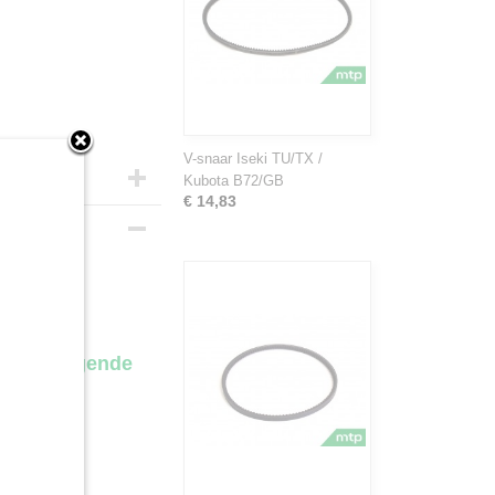
V-snaar Iseki TU/TX /
Kubota B72/GB
€ 14,83
torparts.
or de volgende