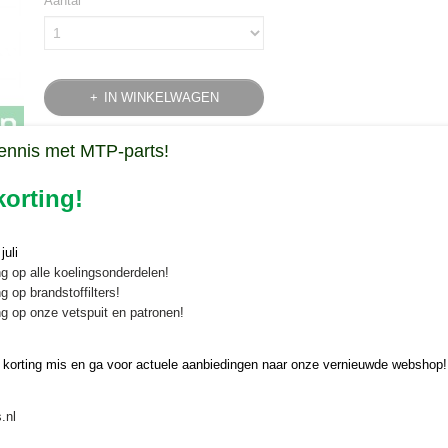
Aantal
IN WINKELWAGEN
ennis met MTP-parts!
Specificaties
orting!
Bruto gewicht
0,15 Kg
Omschrijving
V-snaar Iseki TX1300/1500
uli
g op alle koelingsonderdelen!
De V-snaar Iseki TX1300/1500 koopt u velig en snel online bij Minitrac
g op brandstoffilters!
g op onze vetspuit en patronen!
Onze V-snaar Iseki TX1300/1500 is geschikt vo
types:
 korting mis en ga voor actuele aanbiedingen naar onze vernieuwde webshop!
Iseki TX1300, TX1500
.nl
Vervangen V-snaar Iseki TX1300/1500