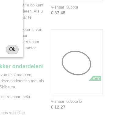
ar dingen waar u op kunt
V-snaar Kubota
aar te controleren. Als u
€ 37,45
jd om de V-snaar te
seki minitrekker is van
s geschikt voor
adviseren welke V-snaar
et onze mini tractor
Ok
ekker onderdelen!
 van minitractoren,
 deze onderdelen met als
Shibaura.
 de V-snaar Iseki
V-snaar Kubota B
€ 12,27
jk ons
volledige