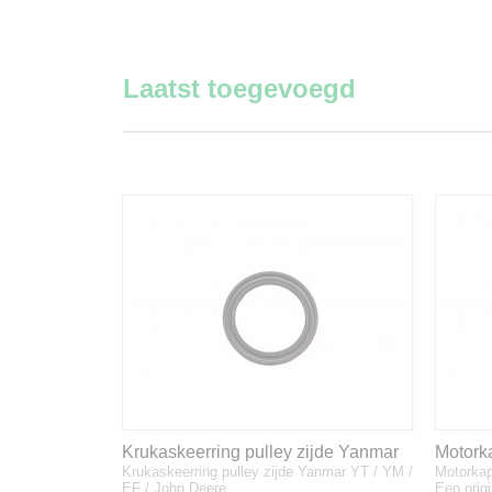
Laatst toegevoegd
Krukaskeerring pulley zijde Yanmar
Motork
Krukaskeerring pulley zijde Yanmar YT / YM /
Motorkap
YT / YM / EF / John Deere - 119934-
1A832
EF / John Deere…
Een orig