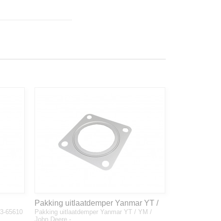
Pakking uitlaatdemper Yanmar YT /
33-65610
Pakking uitlaatdemper Yanmar YT / YM /
YM / John Deere - 128300-13230
John Deere -…