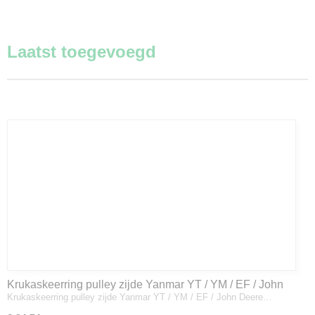
Laatst toegevoegd
Krukaskeerring pulley zijde Yanmar YT / YM / EF / John
Krukaskeerring pulley zijde Yanmar YT / YM / EF / John Deere…
Deere - 119934-01800