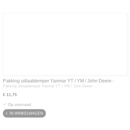
Pakking uitlaatdemper Yanmar YT / YM / John Deere -
Pakking uitlaatdemper Yanmar YT / YM / John Deere -…
128300-13230
€ 11,75
✓
Op voorraad
IN WINKELWAGEN