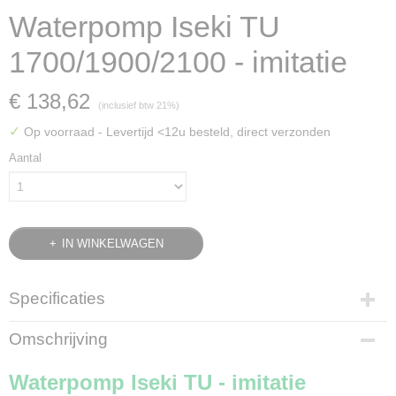
Waterpomp Iseki TU
1700/1900/2100 - imitatie
€ 138,62
(inclusief btw 21%)
✓
Op voorraad
- Levertijd <12u besteld, direct verzonden
Aantal
IN WINKELWAGEN
Specificaties
Bruto gewicht
Omschrijving
1,05 Kg
Waterpomp Iseki TU - imitatie