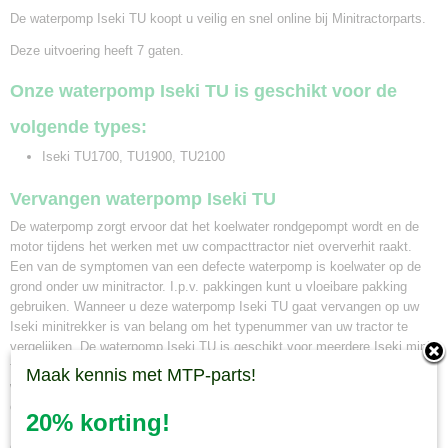
De waterpomp Iseki TU koopt u veilig en snel online bij Minitractorparts.
Deze uitvoering heeft 7 gaten.
Onze waterpomp Iseki TU is geschikt voor de
volgende types:
Iseki TU1700, TU1900, TU2100
Vervangen waterpomp Iseki TU
De waterpomp zorgt ervoor dat het koelwater rondgepompt wordt en de
motor tijdens het werken met uw compacttractor niet oververhit raakt.
Een van de symptomen van een defecte waterpomp is koelwater op de
grond onder uw minitractor. I.p.v. pakkingen kunt u vloeibare pakking
gebruiken. Wanneer u deze waterpomp Iseki TU gaat vervangen op uw
Iseki minitrekker is van belang om het typenummer van uw tractor te
vergelijken. De waterpomp Iseki TU is geschikt voor meerdere Iseki mini
tractoren. Bij Minitractorparts kunnen wij u ook adviseren welke
Maak kennis met MTP-parts!
waterpomp het beste geschikt is voor uw minitrekker. Neem hiervoor
contact op met onze mini tractor specialisten. Wanneer u een waterpomp
20% korting!
Iseki TU bij ons besteld voor 12.00 uur, en deze is op voorraad, wordt hij
dezelfde dag nog verzonden. Naast pakketbezorging kunt u ook uw