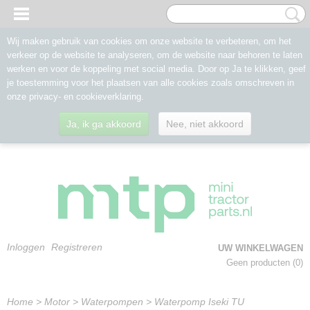
Wij maken gebruik van cookies om onze website te verbeteren, om het
verkeer op de website te analyseren, om de website naar behoren te laten
werken en voor de koppeling met social media. Door op Ja te klikken, geef
je toestemming voor het plaatsen van alle cookies zoals omschreven in
onze privacy- en cookieverklaring.
Ja, ik ga akkoord
Nee, niet akkoord
Inloggen
Registreren
UW WINKELWAGEN
Geen producten
(0)
Home
>
Motor
>
Waterpompen
>
Waterpomp Iseki TU