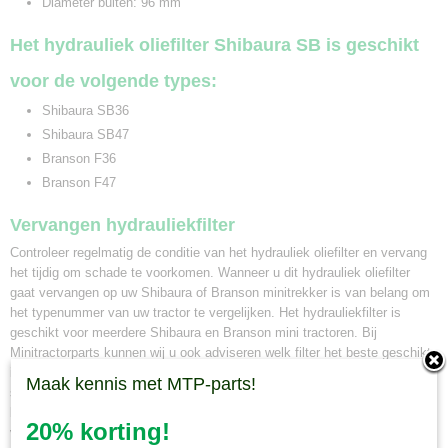
Diameter buiten: 96 mm
Het hydrauliek oliefilter Shibaura SB is geschikt
voor de volgende types:
Shibaura SB36
Shibaura SB47
Branson F36
Branson F47
Vervangen hydrauliekfilter
Controleer regelmatig de conditie van het hydrauliek oliefilter en vervang
het tijdig om schade te voorkomen. Wanneer u dit hydrauliek oliefilter
gaat vervangen op uw Shibaura of Branson minitrekker is van belang om
het typenummer van uw tractor te vergelijken. Het hydrauliekfilter is
geschikt voor meerdere Shibaura en Branson mini tractoren. Bij
Minitractorparts kunnen wij u ook adviseren welk filter het beste geschikt
is voor uw minitrekker. Neem hiervoor contact op met onze mini tractor
Maak kennis met MTP-parts!
specialisten. Wanneer u een hydrauliek oliefilter Shibaura SB bij ons
bestelt voor 12.00 uur, en deze is op voorraad, wordt hij dezelfde dag nog
20% korting!
verzonden. Naast pakketbezorging kunt u ook uw bestelling in ons