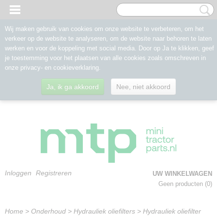
Wij maken gebruik van cookies om onze website te verbeteren, om het
verkeer op de website te analyseren, om de website naar behoren te laten
werken en voor de koppeling met social media. Door op Ja te klikken, geef
je toestemming voor het plaatsen van alle cookies zoals omschreven in
onze privacy- en cookieverklaring.
Ja, ik ga akkoord
Nee, niet akkoord
Inloggen
Registreren
UW WINKELWAGEN
Geen producten
(0)
Home
>
Onderhoud
>
Hydrauliek oliefilters
>
Hydrauliek oliefilter