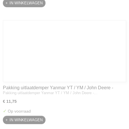
IN WINKELWAGEN
Pakking uitlaatdemper Yanmar YT / YM / John Deere -
Pakking uitlaatdemper Yanmar YT / YM / John Deere -…
128300-13230
€ 11,75
✓
Op voorraad
IN WINKELWAGEN