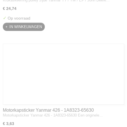
Krukaskeerring pulley zijde Yanmar YT / YM / EF / John Deere…
Deere - 119934-01800
€ 24,74
✓
Op voorraad
IN WINKELWAGEN
Motorkapsticker Yanmar 426 - 1A8323-65630
Motorkapsticker Yanmar 426 - 1A8323-65630 Een originele…
€ 3,63