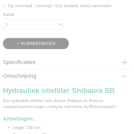
✓
Op voorraad
- Levertijd <12u besteld, direct verzonden
Aantal
IN WINKELWAGEN
Specificaties
Bruto gewicht
Omschrijving
0,90 Kg
Hydrauliek oliefilter Shibaura SB
Een hydrauliek oliefilter voor diverse Shibaura en Branson
compacttractoren koopt u veilig en snel online bij Minitractorparts.
Afmetingen:
Lengte: 230 mm