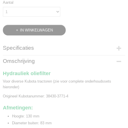
Aantal
IN WINKELWAGEN
Specificaties
Bruto gewicht
Omschrijving
0,35 Kg
Hydrauliek oliefilter
Voor diverse Kubota tractoren (zie voor complete onderhoudssets
hieronder)
Origineel Kubotanummer: 38430-3771-4
Afmetingen:
Hoogte: 130 mm
Diameter buiten: 83 mm