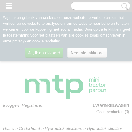
Wij maken gebruik van cookies om onze website te verbeteren, om het
verkeer op de website te analyseren, om de website naar behoren te laten
werken en voor de koppeling met social media. Door op Ja te klikken, geef
je toestemming voor het plaatsen van alle cookies zoals omschreven in
onze privacy- en cookieverklaring.
Ja, ik ga akkoord
Nee, niet akkoord
Inloggen
Registreren
UW WINKELWAGEN
Geen producten
(0)
Home
>
Onderhoud
>
Hydrauliek oliefilters
>
Hydrauliek oliefilter