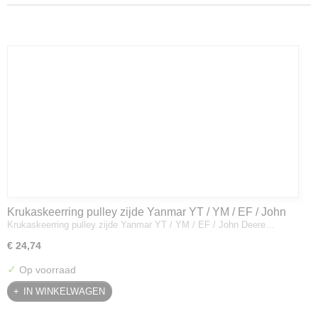
Krukaskeerring pulley zijde Yanmar YT / YM / EF / John
Krukaskeerring pulley zijde Yanmar YT / YM / EF / John Deere…
Deere - 119934-01800
€ 24,74
✓
Op voorraad
IN WINKELWAGEN