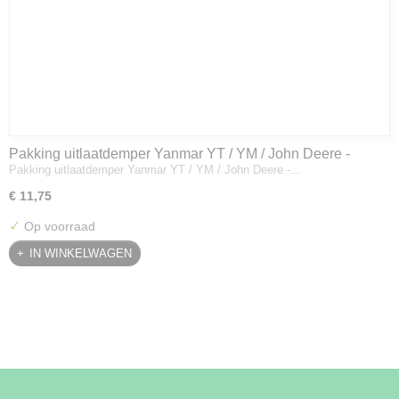
Pakking uitlaatdemper Yanmar YT / YM / John Deere -
Pakking uitlaatdemper Yanmar YT / YM / John Deere -…
128300-13230
€ 11,75
✓
Op voorraad
IN WINKELWAGEN