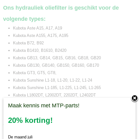
Ons hydrauliek oliefilter is geschikt voor de
volgende types:
Kubota Aste A15, A17, A19
Kubota Aste A155, A175, A195
Kubota B72, B92
Kubota B1410, B1610, B2420
Kubota GB13, GB14, GB15, GB16, GB18, GB20
Kubota GB130, GB140, GB150, GB160, GB170
Kubota GT3, GT5, GT8,
Kubota Sunshine L1-18, L1-20, L1-22, L1-24
Kubota Sunshine L1-185, L1-225, L1-245, L1-265
Kubota L1802DT, L2002DT, 2202DT, L2402DT
Kubota X20, X24
Maak kennis met MTP-parts!
Hinomoto CX16, CX18, CX19, CX130, CX140, CX150, CX160
20% korting!
Zie voor complete onderhoudssets:
Onderhoudsset Kubota GB16/18/20
De maand juli