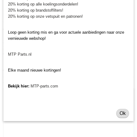
Onderhoudsset Kubota GB
20% korting op alle koelingsonderdelen!
20% korting op brandstoffilters!
Minitractorparts.nl heeft een groot assortiment in onderdelen voor uw
20% korting op onze vetspuit en patronen!
Kubota Aste A 15, A 17, A 19, Kubota Aste A 155, A 175, A195 Kubota B
72, B 92 Kubota B 1410, B 1610, B 2420 Kubota GB 13, GB 14, GB 15,
GB 16, GB 18, GB 20, GB 130, GB 140, GB 150, GB 160, GB 170,
Loop geen korting mis en ga voor actuele aanbiedingen naar onze
Kubota GT 3, GT 5, GT 8, Kubota Sunshine L 1-18, L 1-20, L 1-22, L 1-
vernieuwde webshop!
24, Kubota Sunshine, L 1-225, L 1-245, Kubota L 1802DT, L 2002DT, L
2202DT, L 2402DT Kubota X 20, X24, Hinomoto CX-16, CX-18, CX-19,
CX-130, CX-140, CX-150, CX-160
MTP Parts.nl
Heeft u nog andere onderdelen nodig voor uw Kubota minitractor? Bekijk
ons volledige
Kubota onderdelen assortiment
.
Elke maand nieuwe kortingen!
Ook interessant
Bekijk hier:
MTP-parts.com
Ok