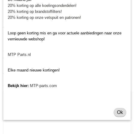
20% korting op alle koelingsonderdelen!
minitrekker onderdelen!
20% korting op brandstoffilters!
Minitractorparts heeft een groot assortiment onderdelen op het gebied van
20% korting op onze vetspuit en patronen!
minitractoren, miditractoren, compacttractoren en aanbouwwerktuigen. Wij
verkopen deze onderdelen met als specialisme de Japanse
Loop geen korting mis en ga voor actuele aanbiedingen naar onze
minitractormerken Yanmar, Iseki, Kubota en Shibaura.
vernieuwde webshop!
Minitractorparts.nl heeft een groot assortiment onderdelen, waaronder dit
filter, voor uw Kubota ST 30 Alpha, ST 35 Alpha, STV 32, STV 36, STV
MTP Parts.nl
40, GT 5 en GT 23, T 240D.
Heeft u nog andere onderdelen nodig voor uw Kubota minitractor? Bekijk
Elke maand nieuwe kortingen!
ons volledige
Kubota onderdelen assortiment
.
Ook interessant
Bekijk hier:
MTP-parts.com
Ok