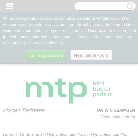
Wij maken gebruik van cookies om onze website te verbeteren, om het
verkeer op de website te analyseren, om de website naar behoren te laten
werken en voor de koppeling met social media. Door op Ja te klikken, geef
je toestemming voor het plaatsen van alle cookies zoals omschreven in
onze privacy- en cookieverklaring.
Ja, ik ga akkoord
Nee, niet akkoord
Inloggen
Registreren
UW WINKELWAGEN
Geen producten
(0)
Home
>
Onderhoud
>
Hydrauliek oliefilters
>
Hydrauliek oliefilter