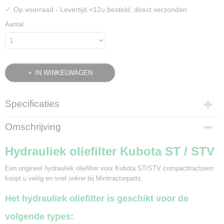
✓
Op voorraad
- Levertijd <12u besteld, direct verzonden
Aantal
IN WINKELWAGEN
Specificaties
Bruto gewicht
Omschrijving
0,60 Kg
Hydrauliek oliefilter Kubota ST / STV
Een origineel hydrauliek oliefilter voor Kubota ST/STV compacttractoren
koopt u veilig en snel online bij Minitractorparts.
Het hydrauliek oliefilter is geschikt voor de
volgende types: