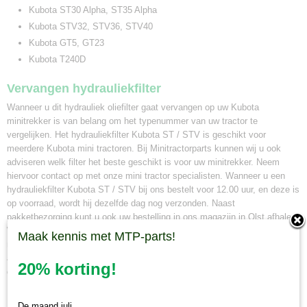
Kubota ST30 Alpha, ST35 Alpha
Kubota STV32, STV36, STV40
Kubota GT5, GT23
Kubota T240D
Vervangen hydrauliekfilter
Wanneer u dit hydrauliek oliefilter gaat vervangen op uw Kubota
minitrekker is van belang om het typenummer van uw tractor te
vergelijken. Het hydrauliekfilter Kubota ST / STV is geschikt voor
meerdere Kubota mini tractoren. Bij Minitractorparts kunnen wij u ook
adviseren welk filter het beste geschikt is voor uw minitrekker. Neem
hiervoor contact op met onze mini tractor specialisten. Wanneer u een
hydrauliekfilter Kubota ST / STV bij ons bestelt voor 12.00 uur, en deze is
op voorraad, wordt hij dezelfde dag nog verzonden. Naast
pakketbezorging kunt u ook uw bestelling in ons magazijn in Olst afhalen.
Wij zijn van maandag tot en met vrijdag geopend voor afhalen van
Maak kennis met MTP-parts!
minitractor onderdelen van 8.30 tot 16.30 uur. Maakt u hiervoor eerst een
afspraak via whatsapp 0630381824 of per e-mail info@minitractorparts.nl,
20% korting!
dan zijn wij u graag van dienst.
Minitractorparts.nl, uw leverancier voor
De maand juli