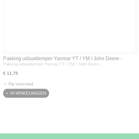
Pakking uitlaatdemper Yanmar YT / YM / John Deere -
Pakking uitlaatdemper Yanmar YT / YM / John Deere -…
128300-13230
€ 11,75
✓
Op voorraad
IN WINKELWAGEN