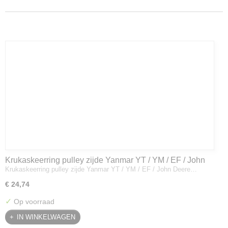
Krukaskeerring pulley zijde Yanmar YT / YM / EF / John
Krukaskeerring pulley zijde Yanmar YT / YM / EF / John Deere…
Deere - 119934-01800
€ 24,74
✓
Op voorraad
IN WINKELWAGEN