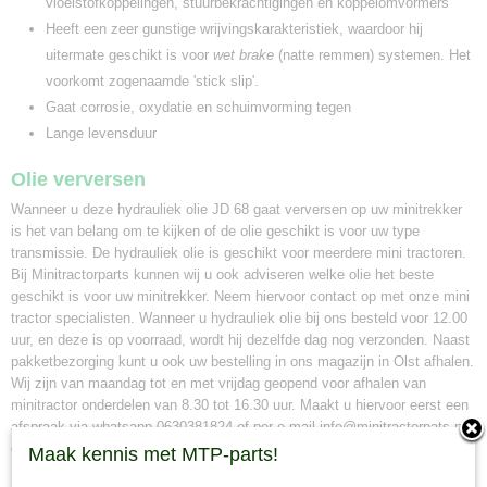
vloeistofkoppelingen, stuurbekrachtigingen en koppelomvormers
Heeft een zeer gunstige wrijvingskarakteristiek, waardoor hij
uitermate geschikt is voor
wet brake
(natte remmen) systemen. Het
voorkomt zogenaamde 'stick slip'.
Gaat corrosie, oxydatie en schuimvorming tegen
Lange levensduur
Olie verversen
Wanneer u deze hydrauliek olie JD 68 gaat verversen op uw minitrekker
is het van belang om te kijken of de olie geschikt is voor uw type
transmissie. De hydrauliek olie is geschikt voor meerdere mini tractoren.
Bij Minitractorparts kunnen wij u ook adviseren welke olie het beste
geschikt is voor uw minitrekker. Neem hiervoor contact op met onze mini
tractor specialisten. Wanneer u hydrauliek olie bij ons besteld voor 12.00
uur, en deze is op voorraad, wordt hij dezelfde dag nog verzonden. Naast
pakketbezorging kunt u ook uw bestelling in ons magazijn in Olst afhalen.
Wij zijn van maandag tot en met vrijdag geopend voor afhalen van
minitractor onderdelen van 8.30 tot 16.30 uur. Maakt u hiervoor eerst een
afspraak via whatsapp 0630381824 of per e-mail info@minitractorpats.nl,
dan zijn wij u graag van dienst.
Maak kennis met MTP-parts!