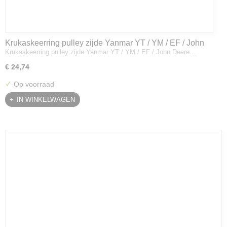
Krukaskeerring pulley zijde Yanmar YT / YM / EF / John
Krukaskeerring pulley zijde Yanmar YT / YM / EF / John Deere…
Deere - 119934-01800
€ 24,74
✓
Op voorraad
IN WINKELWAGEN