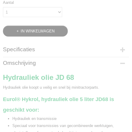
Aantal
IN WINKELWAGEN
Specificaties
Bruto gewicht
Omschrijving
4,75 Kg
Hydrauliek olie JD 68
Hydrauliek olie koopt u veilig en snel bij minitractorparts.
Eurol® Hykrol, hydrauliek olie 5 liter JD68 is
geschikt voor:
Hydrauliek en transmissie
Speciaal voor transmissies van gecombineerde werktuigen,