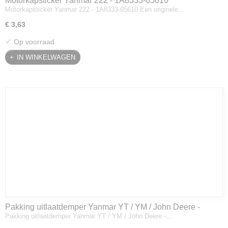
Motorkapsticker Yanmar 222 - 1A8333-65610
Motorkapsticker Yanmar 222 - 1A8333-65610 Een originele…
€ 3,63
✓
Op voorraad
IN WINKELWAGEN
Pakking uitlaatdemper Yanmar YT / YM / John Deere -
Pakking uitlaatdemper Yanmar YT / YM / John Deere -…
128300-13230