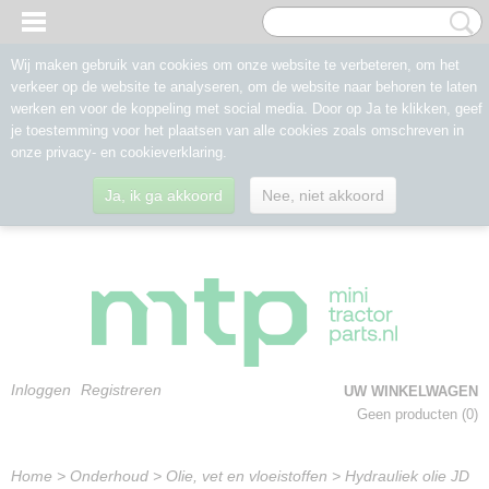
Wij maken gebruik van cookies om onze website te verbeteren, om het
verkeer op de website te analyseren, om de website naar behoren te laten
werken en voor de koppeling met social media. Door op Ja te klikken, geef
je toestemming voor het plaatsen van alle cookies zoals omschreven in
onze privacy- en cookieverklaring.
Ja, ik ga akkoord
Nee, niet akkoord
Inloggen
Registreren
UW WINKELWAGEN
Geen producten
(0)
Home
>
Onderhoud
>
Olie, vet en vloeistoffen
>
Hydrauliek olie JD