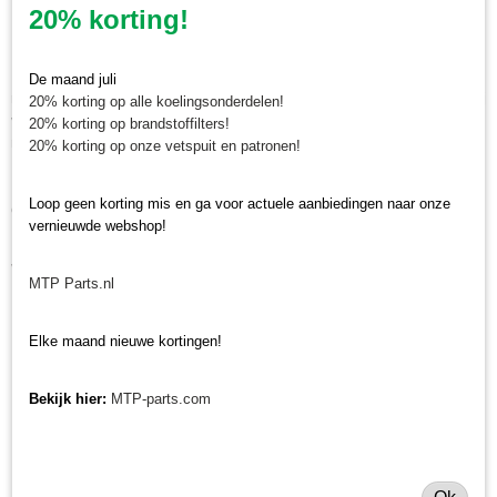
Minitractorparts.nl, uw leverancier voor
20% korting!
minitrekker onderdelen!
Minitractorparts heeft een groot assortiment onderdelen op het gebied van
De maand juli
minitractoren, miditractoren, compacttractoren en aanbouwwerktuigen. Wij
20% korting op alle koelingsonderdelen!
verkopen deze onderdelen met als specialisme de Japanse
20% korting op brandstoffilters!
minitractormerken Yanmar, Iseki, Kubota en Shibaura.
20% korting op onze vetspuit en patronen!
Minitractorparts.nl heeft een groot assortiment onderdelen, waaronder
Loop geen korting mis en ga voor actuele aanbiedingen naar onze
onze hydrauliek olie voor uw hydrauliek en transmissie.
vernieuwde webshop!
Heeft u nog andere olie of vetten nodig? Bekijk dan ons volledige
olie en
vetten assortiment.
MTP Parts.nl
Elke maand nieuwe kortingen!
Bekijk hier:
MTP-parts.com