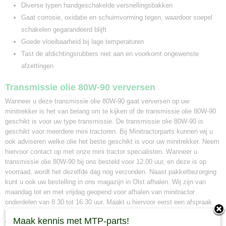
Diverse typen handgeschakelde versnellingsbakken
Gaat corrosie, oxidatie en schuimvorming tegen, waardoor soepel
schakelen gegarandeerd blijft
Goede vloeibaarheid bij lage temperaturen
Tast de afdichtingsrubbers niet aan en voorkomt ongewenste
afzettingen
Transmissie olie 80W-90 verversen
Wanneer u deze transmissie olie 80W-90 gaat verversen op uw
minitrekker is het van belang om te kijken of de transmissie olie 80W-90
geschikt is voor uw type transmissie. De transmissie olie 80W-90 is
geschikt voor meerdere mini tractoren. Bij Minitractorparts kunnen wij u
ook adviseren welke olie het beste geschikt is voor uw minitrekker. Neem
hiervoor contact op met onze mini tractor specialisten. Wanneer u
transmissie olie 80W-90 bij ons besteld voor 12.00 uur, en deze is op
voorraad, wordt het dezelfde dag nog verzonden. Naast pakketbezorging
kunt u ook uw bestelling in ons magazijn in Olst afhalen. Wij zijn van
maandag tot en met vrijdag geopend voor afhalen van minitractor
onderdelen van 8.30 tot 16.30 uur. Maakt u hiervoor eerst een afspraak
via whatsapp 0630381824 of per e-mail info@minitractorpats.nl, dan zijn
Maak kennis met MTP-parts!
wij u graag van dienst.