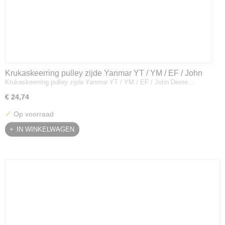
Krukaskeerring pulley zijde Yanmar YT / YM / EF / John
Krukaskeerring pulley zijde Yanmar YT / YM / EF / John Deere…
Deere - 119934-01800
€ 24,74
✓
Op voorraad
IN WINKELWAGEN