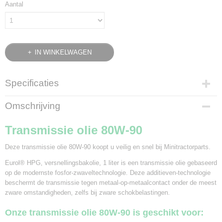
Aantal
IN WINKELWAGEN
Specificaties
Bruto gewicht
Omschrijving
1,00 Kg
Transmissie olie 80W-90
Deze transmissie olie 80W-90 koopt u veilig en snel bij Minitractorparts.
Eurol® HPG, versnellingsbakolie, 1 liter is een transmissie olie gebaseerd
op de modernste fosfor-zwaveltechnologie. Deze additieven-technologie
beschermt de transmissie tegen metaal-op-metaalcontact onder de meest
zware omstandigheden, zelfs bij zware schokbelastingen.
Onze transmissie olie 80W-90 is geschikt voor: