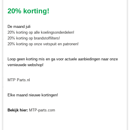
Minitractorparts.nl, uw leverancier voor
20% korting!
minitrekker onderdelen!
De maand juli
Minitractorparts heeft een groot assortiment onderdelen op het gebied van
20% korting op alle koelingsonderdelen!
minitractoren, miditractoren, compacttractoren en aanbouwwerktuigen. Wij
20% korting op brandstoffilters!
verkopen deze onderdelen met als specialisme de Japanse
20% korting op onze vetspuit en patronen!
minitractormerken Yanmar, Iseki, Kubota en Shibaura.
Minitractorparts.nl heeft een groot assortiment onderdelen, waaronder
Loop geen korting mis en ga voor actuele aanbiedingen naar onze
onze transmissie olie 80W-90 voor uw versnellingsbak van uw minitractor.
vernieuwde webshop!
Heeft u nog andere olie, koelvloeistof, remreiniger of vetten nodig voor uw
minitractor? Bekijk ons volledige
olie en vetten assortiment.
MTP Parts.nl
Ook kunt u daar sets vinden.
Elke maand nieuwe kortingen!
Bekijk hier:
MTP-parts.com