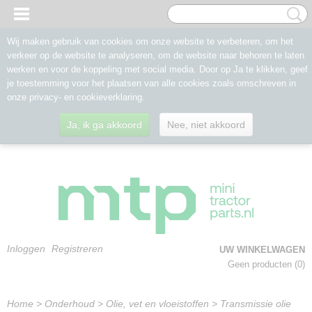
Wij maken gebruik van cookies om onze website te verbeteren, om het
verkeer op de website te analyseren, om de website naar behoren te laten
werken en voor de koppeling met social media. Door op Ja te klikken, geef
je toestemming voor het plaatsen van alle cookies zoals omschreven in
onze privacy- en cookieverklaring.
Ja, ik ga akkoord
Nee, niet akkoord
Inloggen
Registreren
UW WINKELWAGEN
Geen producten
(0)
Home
>
Onderhoud
>
Olie, vet en vloeistoffen
>
Transmissie olie