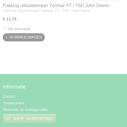
Pakking uitlaatdemper Yanmar YT / YM / John Deere -
Pakking uitlaatdemper Yanmar YT / YM / John Deere -…
128300-13230
€ 11,75
✓
Op voorraad
IN WINKELWAGEN
Informatie
Contact
Voorwaarden
Winacties en kortingscodes
IZI_SHOP_HERROEPING