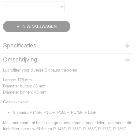
IN WINKELWAGEN
Specificaties
Bruto gewicht
Omschrijving
0,46 Kg
Luchtfilter voor diverse Shibaura tractoren
Lengte: 178 mm
Diameter buiten: 83 mm
Diameter binnen: 43 mm
Geschikt voor:
Shibaura P145F, P155F, P165F, P175F, P185F
Minitractorparts.nl heeft een groot assortiment onderdelen, waaronder dit
luchtfilter, voor uw Shibaura P 145F, P 155F, P 165F, P 175F, P 185F.