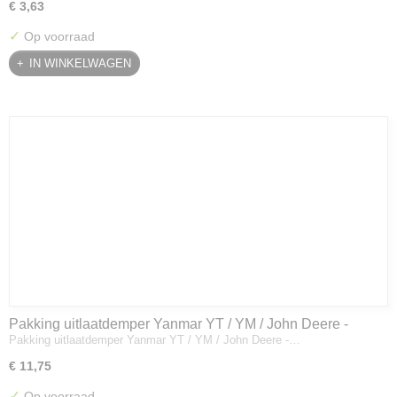
€ 3,63
✓
Op voorraad
IN WINKELWAGEN
Pakking uitlaatdemper Yanmar YT / YM / John Deere -
Pakking uitlaatdemper Yanmar YT / YM / John Deere -…
128300-13230
€ 11,75
✓
Op voorraad