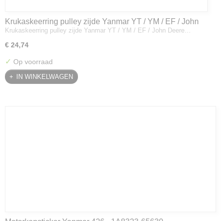
Krukaskeerring pulley zijde Yanmar YT / YM / EF / John
Krukaskeerring pulley zijde Yanmar YT / YM / EF / John Deere…
Deere - 119934-01800
€ 24,74
✓
Op voorraad
IN WINKELWAGEN