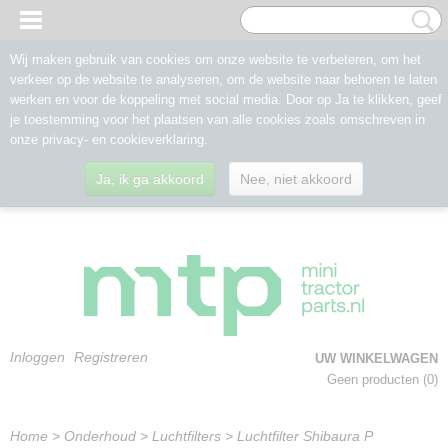
Wij maken gebruik van cookies om onze website te verbeteren, om het
verkeer op de website te analyseren, om de website naar behoren te laten
werken en voor de koppeling met social media. Door op Ja te klikken, geef
je toestemming voor het plaatsen van alle cookies zoals omschreven in
onze privacy- en cookieverklaring.
Ja, ik ga akkoord
Nee, niet akkoord
Inloggen
Registreren
UW WINKELWAGEN
Geen producten
(0)
Home
>
Onderhoud
>
Luchtfilters
>
Luchtfilter Shibaura P