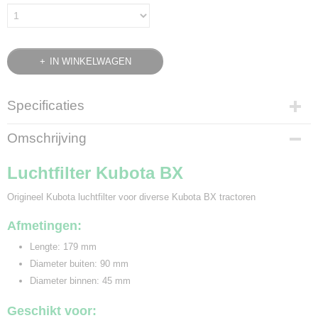
IN WINKELWAGEN
Specificaties
Bruto gewicht
Omschrijving
0,40 Kg
Luchtfilter Kubota BX
Origineel Kubota luchtfilter voor diverse Kubota BX tractoren
Afmetingen:
Lengte: 179 mm
Diameter buiten: 90 mm
Diameter binnen: 45 mm
Geschikt voor: