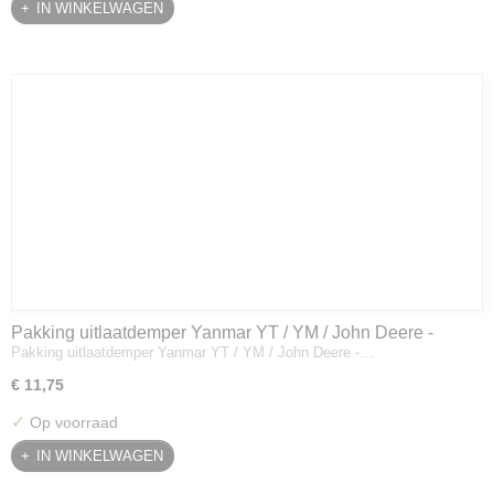
IN WINKELWAGEN
Pakking uitlaatdemper Yanmar YT / YM / John Deere -
Pakking uitlaatdemper Yanmar YT / YM / John Deere -…
128300-13230
€ 11,75
✓
Op voorraad
IN WINKELWAGEN