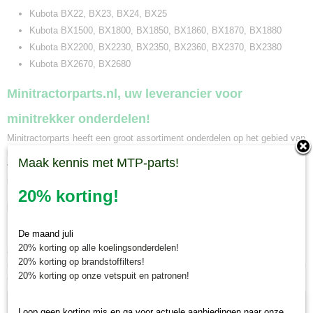
Kubota BX22, BX23, BX24, BX25
Kubota BX1500, BX1800, BX1850, BX1860, BX1870, BX1880
Kubota BX2200, BX2230, BX2350, BX2360, BX2370, BX2380
Kubota BX2670, BX2680
Minitractorparts.nl, uw leverancier voor
minitrekker onderdelen!
Minitractorparts heeft een groot assortiment onderdelen op het gebied van
minitractoren, miditractoren, compacttractoren en aanbouwwerktuigen. Wij
Maak kennis met MTP-parts!
verkopen deze onderdelen met als specialisme de Japanse
minitractormerken Yanmar, Iseki, Kubota en Shibaura.
20% korting!
Minitractorparts.nl heeft een groot assortiment onderdelen, waaronder dit
luchtfilter, voor uw Kubota BX 22, BX 23, BX 24, BX 25, Kubota BX
1500, BX 1800, BX 1850, BX 1860, BX 1870, BX 1880, Kubota BX 2200,
De maand juli
BX 2230, BX 2350, BX 2360, BX 2370, BX 2380, Kubota BX 2670, BX
20% korting op alle koelingsonderdelen!
2680.
20% korting op brandstoffilters!
20% korting op onze vetspuit en patronen!
Ook interessant
Loop geen korting mis en ga voor actuele aanbiedingen naar onze