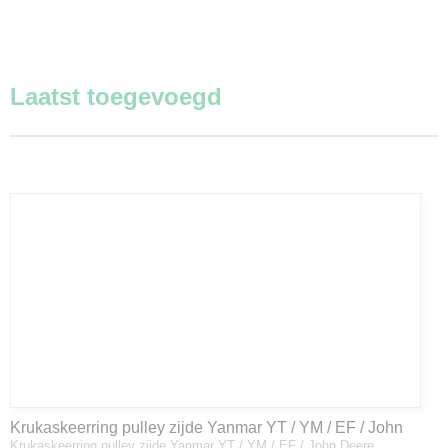
Laatst toegevoegd
Krukaskeerring pulley zijde Yanmar YT / YM / EF / John
Krukaskeerring pulley zijde Yanmar YT / YM / EF / John Deere…
Deere - 119934-01800