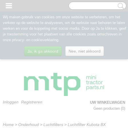
Wij maken gebruik van cookies om onze website te verbeteren, om het
verkeer op de website te analyseren, om de website naar behoren te laten
werken en voor de koppeling met social media. Door op Ja te klikken, geef
je toestemming voor het plaatsen van alle cookies zoals omschreven in
onze privacy- en cookieverklaring.
Ja, ik ga akkoord
Nee, niet akkoord
Inloggen
Registreren
UW WINKELWAGEN
Geen producten
(0)
Home
>
Onderhoud
>
Luchtfilters
>
Luchtfilter Kubota BX