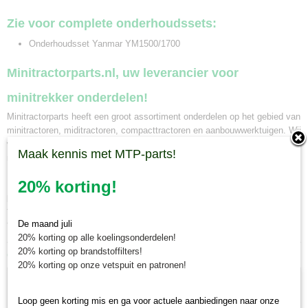
Zie voor complete onderhoudssets:
Onderhoudsset Yanmar YM1500/1700
Minitractorparts.nl, uw leverancier voor
minitrekker onderdelen!
Minitractorparts heeft een groot assortiment onderdelen op het gebied van
minitractoren, miditractoren, compacttractoren en aanbouwwerktuigen. Wij
verkopen deze onderdelen met als specialisme de Japanse
Maak kennis met MTP-parts!
minitractormerken Yanmar, Iseki, Kubota en Shibaura.
20% korting!
Minitractorparts.nl heeft een groot assortiment onderdelen, waaronder dit
luchtfilter, voor uw Yanmar YM 195, YM 195D, YM 240, YM 240D,
Yanmar YM 1500, YM 1500D, YM 1600, YM 1700, YM 1900, YM 2000,
De maand juli
YM 2500, YM 3000, Yanmar YM 2010, YM 2010D.
20% korting op alle koelingsonderdelen!
20% korting op brandstoffilters!
Ook interessant
20% korting op onze vetspuit en patronen!
Loop geen korting mis en ga voor actuele aanbiedingen naar onze