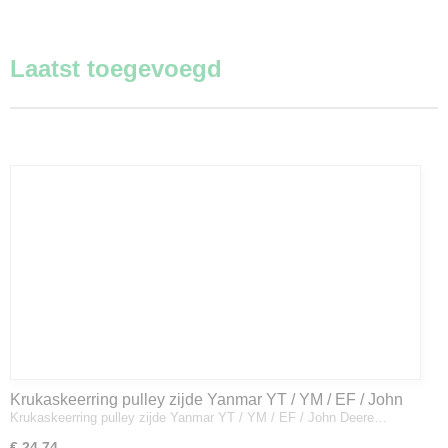
Laatst toegevoegd
Krukaskeerring pulley zijde Yanmar YT / YM / EF / John
Krukaskeerring pulley zijde Yanmar YT / YM / EF / John Deere…
Deere - 119934-01800
€ 24,74