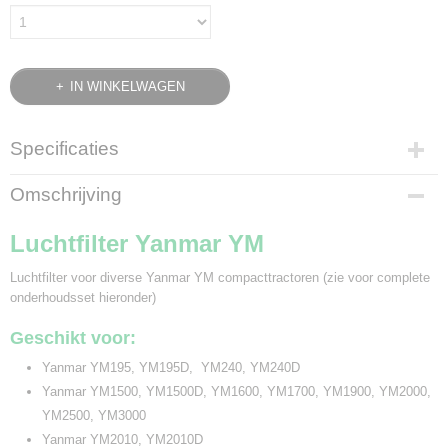
IN WINKELWAGEN
Specificaties
Bruto gewicht
Omschrijving
0,60 Kg
Luchtfilter Yanmar YM
Luchtfilter voor diverse Yanmar YM compacttractoren (zie voor complete
onderhoudsset hieronder)
Geschikt voor:
Yanmar YM195, YM195D, YM240, YM240D
Yanmar YM1500, YM1500D, YM1600, YM1700, YM1900, YM2000,
YM2500, YM3000
Yanmar YM2010, YM2010D