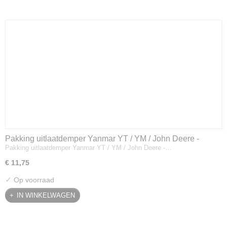
Pakking uitlaatdemper Yanmar YT / YM / John Deere -
Pakking uitlaatdemper Yanmar YT / YM / John Deere -…
128300-13230
€ 11,75
✓
Op voorraad
IN WINKELWAGEN