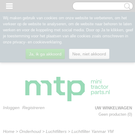
Wij maken gebruik van cookies om onze website te verbeteren, om het
verkeer op de website te analyseren, om de website naar behoren te laten
werken en voor de koppeling met social media. Door op Ja te klikken, geef
je toestemming voor het plaatsen van alle cookies zoals omschreven in
onze privacy- en cookieverklaring.
Ja, ik ga akkoord
Nee, niet akkoord
Inloggen
Registreren
UW WINKELWAGEN
Geen producten
(0)
Home
>
Onderhoud
>
Luchtfilters
>
Luchtfilter Yanmar YM