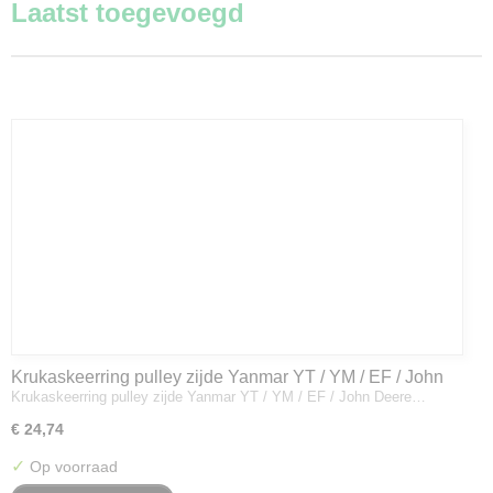
Laatst toegevoegd
Krukaskeerring pulley zijde Yanmar YT / YM / EF / John
Krukaskeerring pulley zijde Yanmar YT / YM / EF / John Deere…
Deere - 119934-01800
€ 24,74
✓
Op voorraad