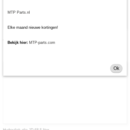
MTP Parts.nl
Elke maand nieuwe kortingen!
Motorolie 15W-40 5L
€ 64,90
Bekijk hier:
MTP-parts.com
Ok
Hydrauliek olie JD 68 5 liter