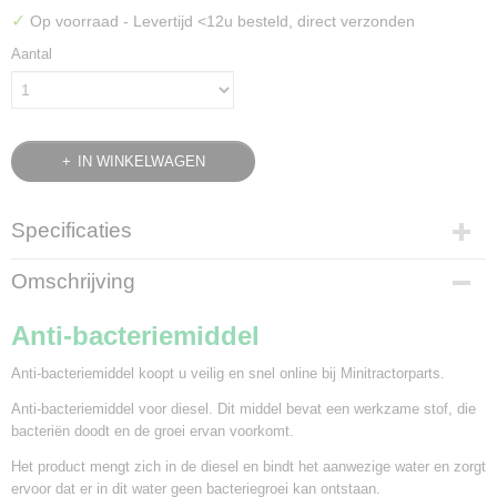
✓
Op voorraad
- Levertijd <12u besteld, direct verzonden
Aantal
IN WINKELWAGEN
Specificaties
Bruto gewicht
Omschrijving
0,80 Kg
Anti-bacteriemiddel
Anti-bacteriemiddel koopt u veilig en snel online bij Minitractorparts.
Anti-bacteriemiddel voor diesel. Dit middel bevat een werkzame stof, die
bacteriën doodt en de groei ervan voorkomt.
Het product mengt zich in de diesel en bindt het aanwezige water en zorgt
ervoor dat er in dit water geen bacteriegroei kan ontstaan.