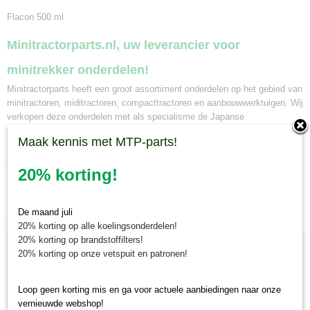
Flacon 500 ml
Minitractorparts.nl, uw leverancier voor
minitrekker onderdelen!
Minitractorparts heeft een groot assortiment onderdelen op het gebied van
minitractoren, miditractoren, compacttractoren en aanbouwwerktuigen. Wij
verkopen deze onderdelen met als specialisme de Japanse
minitractormerken Yanmar, Iseki, Kubota en Shibaura.
Maak kennis met MTP-parts!
Heeft u nog andere olie of vetten en vloeistoffen nodig voor uw
minitractor? Bekijk ons volledige
olie en vetten onderdelen assortiment.
20% korting!
De maand juli
Ook interessant
20% korting op alle koelingsonderdelen!
20% korting op brandstoffilters!
20% korting op onze vetspuit en patronen!
Loop geen korting mis en ga voor actuele aanbiedingen naar onze
vernieuwde webshop!