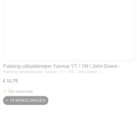
Pakking uitlaatdemper Yanmar YT / YM / John Deere -
Pakking uitlaatdemper Yanmar YT / YM / John Deere -…
128300-13230
€ 11,75
✓
Op voorraad
IN WINKELWAGEN