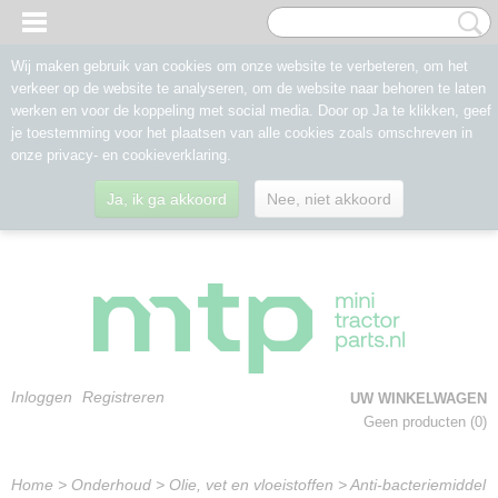
Wij maken gebruik van cookies om onze website te verbeteren, om het
verkeer op de website te analyseren, om de website naar behoren te laten
werken en voor de koppeling met social media. Door op Ja te klikken, geef
je toestemming voor het plaatsen van alle cookies zoals omschreven in
onze privacy- en cookieverklaring.
Ja, ik ga akkoord
Nee, niet akkoord
Inloggen
Registreren
UW WINKELWAGEN
Geen producten
(0)
Home
>
Onderhoud
>
Olie, vet en vloeistoffen
>
Anti-bacteriemiddel