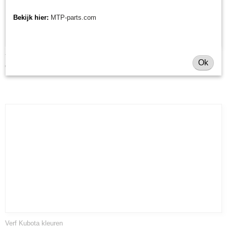
Bekijk hier:
MTP-parts.com
Tandhouder CBR Ceccato
Ok
€ 9,68
Verf Kubota kleuren