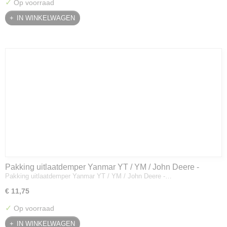
✓
Op voorraad
IN WINKELWAGEN
Pakking uitlaatdemper Yanmar YT / YM / John Deere -
Pakking uitlaatdemper Yanmar YT / YM / John Deere -…
128300-13230
€ 11,75
✓
Op voorraad
IN WINKELWAGEN