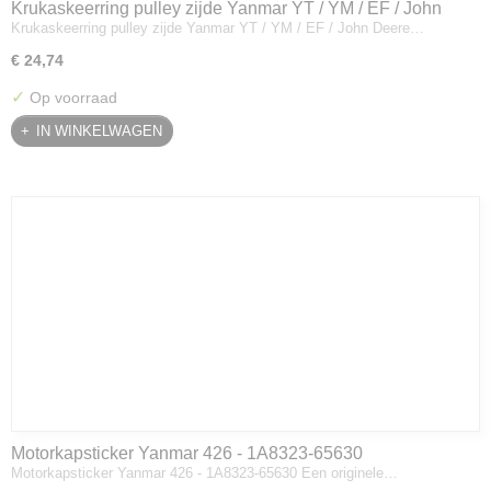
Krukaskeerring pulley zijde Yanmar YT / YM / EF / John
Krukaskeerring pulley zijde Yanmar YT / YM / EF / John Deere…
Deere - 119934-01800
€ 24,74
✓
Op voorraad
IN WINKELWAGEN
Motorkapsticker Yanmar 426 - 1A8323-65630
Motorkapsticker Yanmar 426 - 1A8323-65630 Een originele…