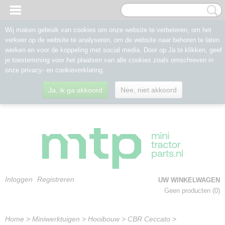
Wij maken gebruik van cookies om onze website te verbeteren, om het
verkeer op de website te analyseren, om de website naar behoren te laten
werken en voor de koppeling met social media. Door op Ja te klikken, geef
je toestemming voor het plaatsen van alle cookies zoals omschreven in
onze privacy- en cookieverklaring.
Ja, ik ga akkoord
Nee, niet akkoord
Inloggen
Registreren
UW WINKELWAGEN
Geen producten
(0)
Home
>
Miniwerktuigen
>
Hooibouw
>
CBR Ceccato
>