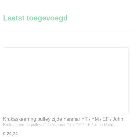
Laatst toegevoegd
Krukaskeerring pulley zijde Yanmar YT / YM / EF / John
Krukaskeerring pulley zijde Yanmar YT / YM / EF / John Deere…
Deere - 119934-01800
€ 24,74