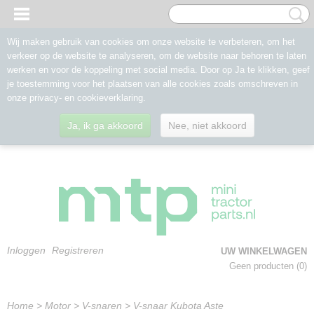
Wij maken gebruik van cookies om onze website te verbeteren, om het
verkeer op de website te analyseren, om de website naar behoren te laten
werken en voor de koppeling met social media. Door op Ja te klikken, geef
je toestemming voor het plaatsen van alle cookies zoals omschreven in
onze privacy- en cookieverklaring.
Ja, ik ga akkoord
Nee, niet akkoord
Inloggen
Registreren
UW WINKELWAGEN
Geen producten
(0)
Home
>
Motor
>
V-snaren
>
V-snaar Kubota Aste