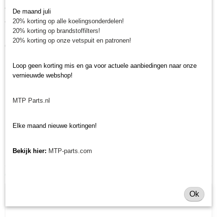
Minitractorparts.nl heeft een groot assortiment onderdelen, waaronder de
V-snaar Kubota Aste voor uw Kubota Aste A 15, A 17, A 19, A 155, A 175,
De maand juli
A 195, Hinomoto CX 16, CX 18, CX 19
20% korting op alle koelingsonderdelen!
20% korting op brandstoffilters!
Heeft u nog andere onderdelen nodig voor uw Kubota Minitrekker? Bekijk
20% korting op onze vetspuit en patronen!
dan ons
volledig assortiment.
Loop geen korting mis en ga voor actuele aanbiedingen naar onze
vernieuwde webshop!
MTP Parts.nl
Elke maand nieuwe kortingen!
Bekijk hier:
MTP-parts.com
Ook interessant
Ok