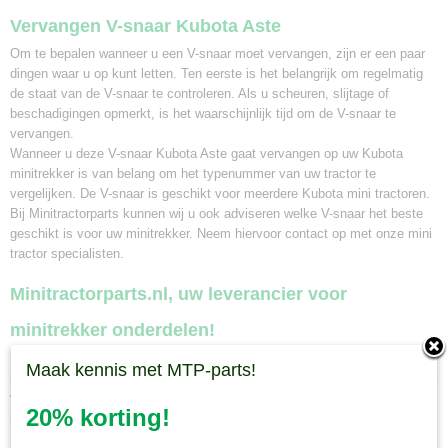
Vervangen V-snaar Kubota Aste
Om te bepalen wanneer u een V-snaar moet vervangen, zijn er een paar
dingen waar u op kunt letten. Ten eerste is het belangrijk om regelmatig
de staat van de V-snaar te controleren. Als u scheuren, slijtage of
beschadigingen opmerkt, is het waarschijnlijk tijd om de V-snaar te
vervangen.
Wanneer u deze V-snaar Kubota Aste gaat vervangen op uw Kubota
minitrekker is van belang om het typenummer van uw tractor te
vergelijken. De V-snaar is geschikt voor meerdere Kubota mini tractoren.
Bij Minitractorparts kunnen wij u ook adviseren welke V-snaar het beste
geschikt is voor uw minitrekker. Neem hiervoor contact op met onze mini
tractor specialisten.
Minitractorparts.nl, uw leverancier voor
minitrekker onderdelen!
Minitractorparts heeft een groot assortiment onderdelen op het gebied van
Maak kennis met MTP-parts!
minitractoren, miditractoren, compacttractoren en aanbouwwerktuigen. Wij
verkopen deze onderdelen met als specialisme de Japanse
20% korting!
minitractormerken Yanmar, Iseki, Kubota en Shibaura.