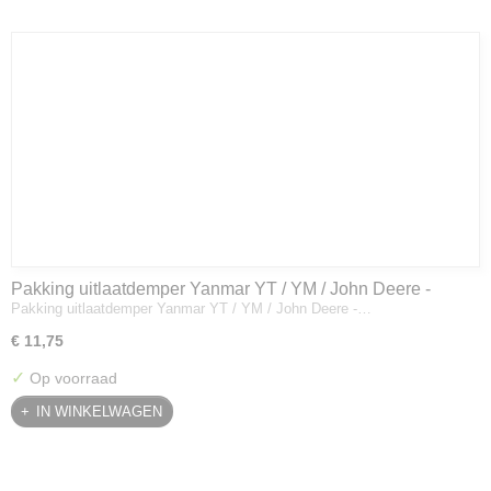
Pakking uitlaatdemper Yanmar YT / YM / John Deere -
Pakking uitlaatdemper Yanmar YT / YM / John Deere -…
128300-13230
€ 11,75
✓
Op voorraad
IN WINKELWAGEN