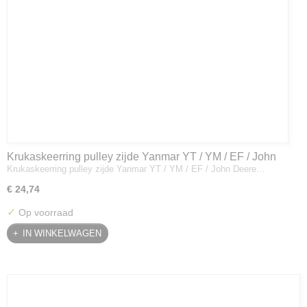
Krukaskeerring pulley zijde Yanmar YT / YM / EF / John
Krukaskeerring pulley zijde Yanmar YT / YM / EF / John Deere…
Deere - 119934-01800
€ 24,74
✓
Op voorraad
IN WINKELWAGEN