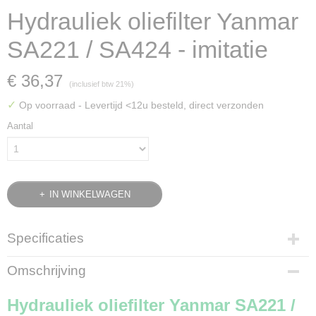
Hydrauliek oliefilter Yanmar
SA221 / SA424 - imitatie
€ 36,37
(inclusief btw 21%)
✓
Op voorraad
- Levertijd <12u besteld, direct verzonden
Aantal
IN WINKELWAGEN
Specificaties
Bruto gewicht
Omschrijving
0,60 Kg
Hydrauliek oliefilter Yanmar SA221 /