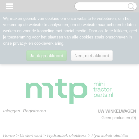
Wij maken gebruik van cookies om onze website te verbeteren, om het
verkeer op de website te analyseren, om de website naar behoren te laten
werken en voor de koppeling met social media. Door op Ja te klikken, geef
je toestemming voor het plaatsen van alle cookies zoals omschreven in
onze privacy- en cookieverklaring.
Ja, ik ga akkoord
Nee, niet akkoord
Inloggen
Registreren
UW WINKELWAGEN
Geen producten
(0)
Home
>
Onderhoud
>
Hydrauliek oliefilters
>
Hydrauliek oliefilter