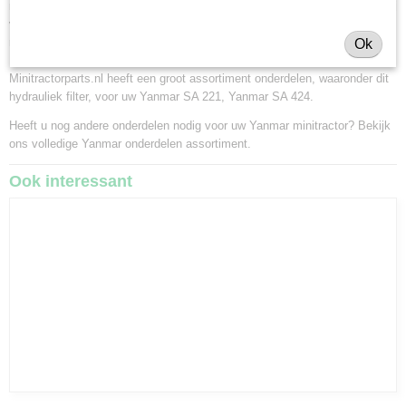
minitractoren, miditractoren, compacttractoren en aanbouwwerktuigen. Wij
verkopen deze onderdelen met als specialisme de Japanse
minitractormerken Yanmar, Iseki, Kubota en Shibaura.
Ok
Minitractorparts.nl heeft een groot assortiment onderdelen, waaronder dit
hydrauliek filter, voor uw Yanmar SA 221, Yanmar SA 424.
Heeft u nog andere onderdelen nodig voor uw Yanmar minitractor? Bekijk
ons volledige
Yanmar onderdelen assortiment
.
Ook interessant