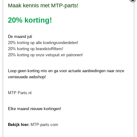
Onderhoudsset Yanmar SA grote beurt - imitatie
Maak kennis met MTP-parts!
Vervangen hydrauliek oliefilter
20% korting!
Controleer regelmatig de conditie van het hydrauliek oliefilter en vervang
het tijdig om schade te voorkomen. Wanneer u dit hydrauliek oliefilter
Yanmar SA221 / SA424 gaat vervangen op uw Yanmar minitrekker is van
De maand juli
belang om het typenummer van uw tractor te vergelijken. Het hydrauliek
20% korting op alle koelingsonderdelen!
oliefilter is geschikt voor meerdere Yanmar mini tractoren. Bij
20% korting op brandstoffilters!
Minitractorparts kunnen wij u ook adviseren welk hydrauliek filter het
20% korting op onze vetspuit en patronen!
beste geschikt is voor uw minitrekker. Neem hiervoor contact op met
onze mini tractor specialisten. Wanneer u een hydrauliek oliefilter Yanmar
bij ons bestelt voor 12.00 uur, en deze is op voorraad, wordt hij dezelfde
Loop geen korting mis en ga voor actuele aanbiedingen naar onze
dag nog verzonden. Naast pakketbezorging kunt u ook uw bestelling in
vernieuwde webshop!
ons magazijn in Olst afhalen. Wij zijn van maandag tot en met vrijdag
geopend voor afhalen van minitractor onderdelen van 8.30 tot 16.30 uur.
MTP Parts.nl
Maakt u hiervoor eerst een afspraak via whatsapp 0630381824 of per e-
mail info@minitractorparts.nl, dan zijn wij u graag van dienst.
Elke maand nieuwe kortingen!
Minitractorparts.nl, uw leverancier voor
minitrekker onderdelen!
Bekijk hier:
MTP-parts.com
Minitractorparts heeft een groot assortiment onderdelen op het gebied van