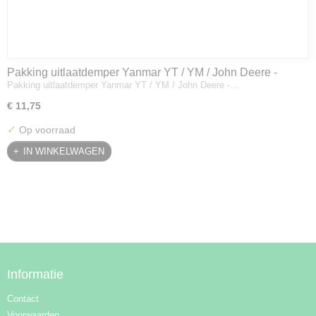
Pakking uitlaatdemper Yanmar YT / YM / John Deere -
Pakking uitlaatdemper Yanmar YT / YM / John Deere -…
128300-13230
€ 11,75
✓
Op voorraad
IN WINKELWAGEN
Informatie
Contact
Voorwaarden