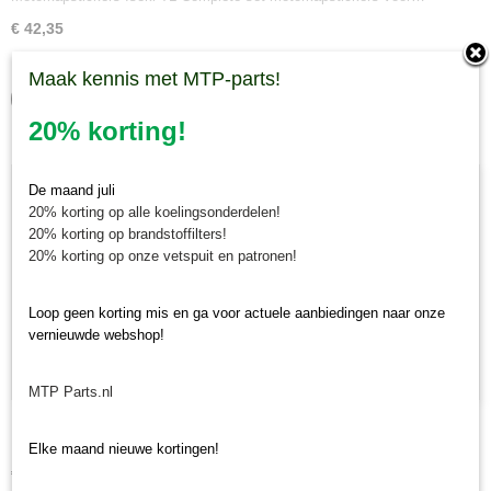
€ 42,35
✓
Op voorraad
Maak kennis met MTP-parts!
IN WINKELWAGEN
20% korting!
De maand juli
20% korting op alle koelingsonderdelen!
20% korting op brandstoffilters!
20% korting op onze vetspuit en patronen!
Loop geen korting mis en ga voor actuele aanbiedingen naar onze
vernieuwde webshop!
MTP Parts.nl
Motorkapstickers Iseki TU
Motorkapstickers Iseki TU Complete set motorkapstickers voor…
Elke maand nieuwe kortingen!
€ 42,35