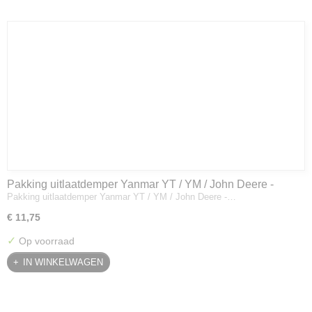
Pakking uitlaatdemper Yanmar YT / YM / John Deere -
Pakking uitlaatdemper Yanmar YT / YM / John Deere -…
128300-13230
€ 11,75
✓
Op voorraad
IN WINKELWAGEN