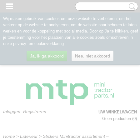
Wij maken gebruik van cookies om onze website te verbeteren, om het
verkeer op de website te analyseren, om de website naar behoren te laten
werken en voor de koppeling met social media. Door op Ja te klikken, geef
je toestemming voor het plaatsen van alle cookies zoals omschreven in
onze privacy- en cookieverklaring.
Ja, ik ga akkoord
Nee, niet akkoord
Inloggen
Registreren
UW WINKELWAGEN
Geen producten
(0)
Home
>
Exterieur
>
Stickers Minitractor assortiment –