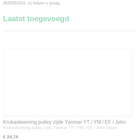
0630381824, zij helpen u graag.
Laatst toegevoegd
Krukaskeerring pulley zijde Yanmar YT / YM / EF / John
Krukaskeerring pulley zijde Yanmar YT / YM / EF / John Deere…
Deere - 119934-01800
€ 24,74