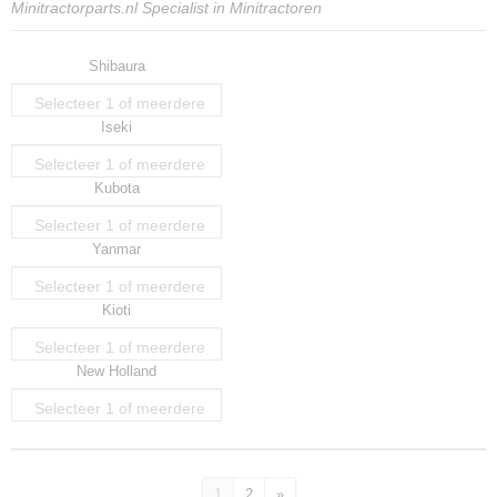
Minitractorparts.nl Specialist in Minitractoren
Shibaura
Selecteer 1 of meerdere
Iseki
opties
Selecteer 1 of meerdere
Kubota
opties
Selecteer 1 of meerdere
Yanmar
opties
Selecteer 1 of meerdere
Kioti
opties
Selecteer 1 of meerdere
New Holland
opties
Selecteer 1 of meerdere
opties
1
2
»